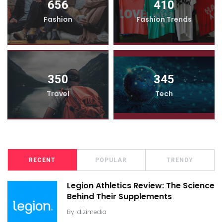
656
410
Fashion
Fashion Trends
350
345
Travel
Tech
RECENT
POPULAR
TRENDY
Legion Athletics Review: The Science
Behind Their Supplements
By
dizimedia