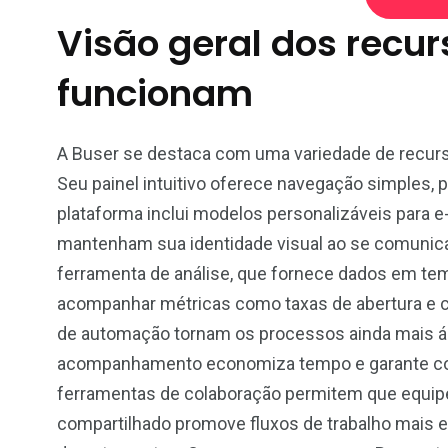
Tech-CZ
Legal Service
Travel-P
Visão geral dos recu
funcionam
A Buser se destaca com uma variedade de recurso
4
4
3
Seu painel intuitivo oferece navegação simples, 
festyle-CZ
Pet supplies
Drinks
plataforma inclui modelos personalizáveis para 
mantenham sua identidade visual ao se comunica
ferramenta de análise, que fornece dados em tem
acompanhar métricas como taxas de abertura e c
de automação tornam os processos ainda mais ág
acompanhamento economiza tempo e garante co
ferramentas de colaboração permitem que equipes
compartilhado promove fluxos de trabalho mais e