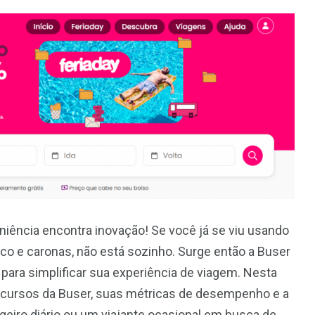
eniência encontra inovação! Se você já se viu usando
lico e caronas, não está sozinho. Surge então a Buser
para simplificar sua experiência de viagem. Nesta
 recursos da Buser, suas métricas de desempenho e a
geiro diário ou um viajante ocasional em busca de