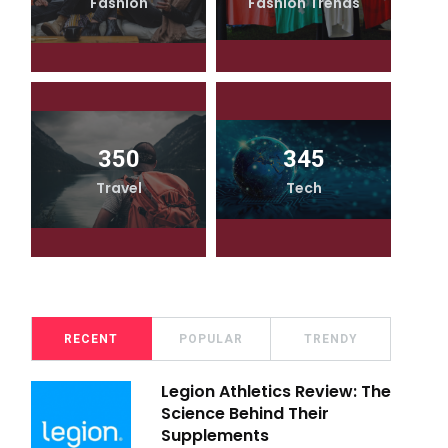
Fashion
Fashion Trends
350
345
Travel
Tech
RECENT
POPULAR
TRENDY
Legion Athletics Review: The
Science Behind Their
Supplements